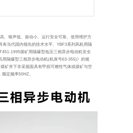
率高、噪声低、振动小、运行安全可靠、使用维护方
具有当代国内领先的技术水平。YBF3系列风机用隔
MT451-1995煤矿用隔爆型低压三相异步电动机安全
隔爆型三相异步电动机(机座号63-355)》的规
。适用于煤矿井下非采掘面具有甲烷可燃性气体或煤矿与空
V，额定频率50HZ。