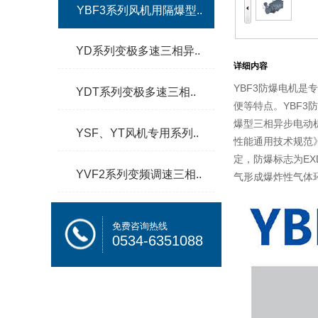
YBF3系列风机用隔爆型..
YD系列变极多速三相异..
详细内容
YBF3防爆电机
YDT系列变极多速三相..
便等特点。YBF3
爆型三相异步电动机执
YSF、YT风机专用系列..
性能通用技术规范》
定，防爆标志为EX
YVF2系列变频调速三相..
气形成爆炸性气体环境
免费咨询热线
0534-6351088