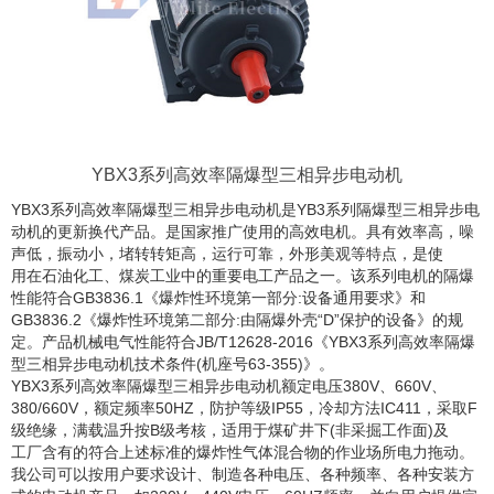
YBX3系列高效率隔爆型三相异步电动机
YBX3系列高效率隔爆型三相异步电动机是YB3系列隔爆型三相异步电
动机的更新换代产品。是国家推广使用的高效电机。具有效率高，噪
声低，振动小，堵转转矩高，运行可靠，外形美观等特点，是使
用在石油化工、煤炭工业中的重要电工产品之一。该系列电机的隔爆
性能符合GB3836.1《爆炸性环境第一部分:设备通用要求》和
GB3836.2《爆炸性环境第二部分:由隔爆外壳“D”保护的设备》的规
定。产品机械电气性能符合JB/T12628-2016《YBX3系列高效率隔爆
型三相异步电动机技术条件(机座号63-355)》。
YBX3系列高效率隔爆型三相异步电动机额定电压380V、660V、
380/660V，额定频率50HZ，防护等级IP55，冷却方法IC411，采取F
级绝缘，满载温升按B级考核，适用于煤矿井下(非采掘工作面)及
工厂含有的符合上述标准的爆炸性气体混合物的作业场所电力拖动。
我公司可以按用户要求设计、制造各种电压、各种频率、各种安装方