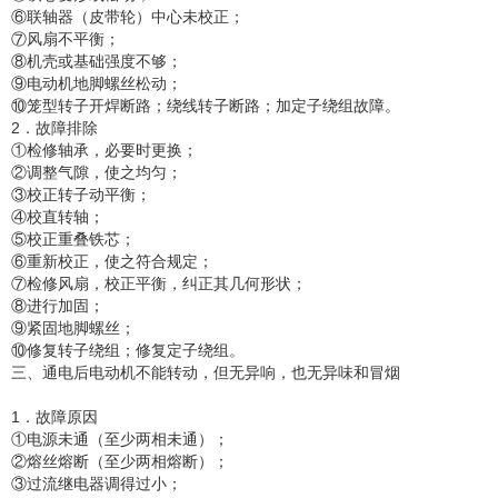
⑥联轴器（皮带轮）中心未校正；
⑦风扇不平衡；
⑧机壳或基础强度不够；
⑨电动机地脚螺丝松动；
⑩笼型转子开焊断路；绕线转子断路；加定子绕组故障。
2．故障排除
①检修轴承，必要时更换；
②调整气隙，使之均匀；
③校正转子动平衡；
④校直转轴；
⑤校正重叠铁芯；
⑥重新校正，使之符合规定；
⑦检修风扇，校正平衡，纠正其几何形状；
⑧进行加固；
⑨紧固地脚螺丝；
⑩修复转子绕组；修复定子绕组。
三、通电后电动机不能转动，但无异响，也无异味和冒烟
1．故障原因
①电源未通（至少两相未通）；
②熔丝熔断（至少两相熔断）；
③过流继电器调得过小；