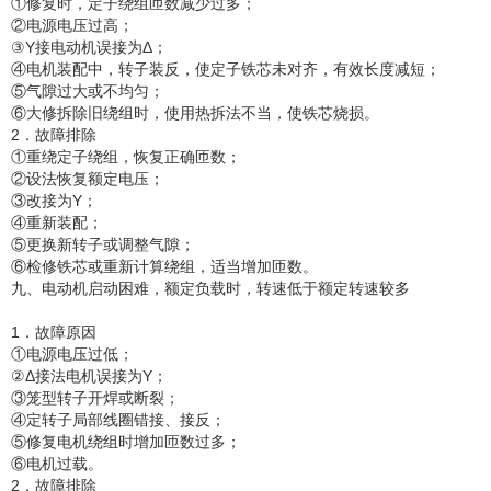
①修复时，定子绕组匝数减少过多；
②电源电压过高；
③Y接电动机误接为Δ；
④电机装配中，转子装反，使定子铁芯未对齐，有效长度减短；
⑤气隙过大或不均匀；
⑥大修拆除旧绕组时，使用热拆法不当，使铁芯烧损。
2．故障排除
①重绕定子绕组，恢复正确匝数；
②设法恢复额定电压；
③改接为Y；
④重新装配；
⑤更换新转子或调整气隙；
⑥检修铁芯或重新计算绕组，适当增加匝数。
九、电动机启动困难，额定负载时，转速低于额定转速较多
1．故障原因
①电源电压过低；
②Δ接法电机误接为Y；
③笼型转子开焊或断裂；
④定转子局部线圈错接、接反；
⑤修复电机绕组时增加匝数过多；
⑥电机过载。
2．故障排除