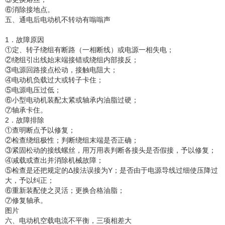
⑥消除接地点。
五、通电后电动机不转动有嗡嗡声
1．故障原因
①定、转子绕组有断路（一相断线）或电源一相失电；
②绕组引出线始末端接错或绕组内部接反；
③电源回路接点松动，接触电阻大；
④电动机负载过大或转子卡住；
⑤电源电压过低；
⑥小型电动机装配太紧或轴承内油脂过硬；
⑦轴承卡住。
2．故障排除
①查明断点予以修复；
②检查绕组极性；判断绕组末端是否正确；
③紧固松动的接线螺丝，用万用表判断各接头是否假接，予以修复；
④减载或查出并消除机械故障；
⑤检查是还把规定的Δ接法误接为Y；是否由于电源导线过细使压降过
大，予以纠正；
⑥重新装配使之灵活；更换合格油脂；
⑦修复轴承。
图片
六、电动机空载电流不平衡，三项相差大