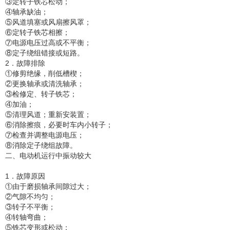
③定转子铁芯松动；
④轴承缺油；
⑤风道填塞或风扇擦风罩；
⑥定转子铁芯相擦；
⑦电源电压过高或不平衡；
⑧定子绕组错接或短路。
2．故障排除
①修剪绝缘，削低槽楔；
②更换轴承或清洗轴承；
③检修定、转子铁芯；
④加油；
⑤清理风道；重新安装置；
⑥消除擦痕，必要时车内小转子；
⑦检查并调整电源电压；
⑧消除定子绕组故障。
二、电动机运行中振动较大
1．故障原因
①由于磨损轴承间隙过大；
②气隙不均匀；
③转子不平衡；
④转轴弯曲；
⑤铁芯变形或松动；