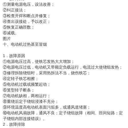
①测量电源电压，设法改善；
②纠正接法；
③检查开焊和断点并修复；
④查出误接处，予以改正；
⑤恢复正确匝数；
⑥减载。
图片
十、电动机过热甚至冒烟
1．故障原因
①电源电压过高，使铁芯发热大大增加；
②电源电压过低，电动机又带额定负载运行，电流过大使绕组发热；
③修理拆除绕组时，采用热拆法不当，烧伤铁芯；
④定转子铁芯相擦；
⑤电动机过载或频繁起动；
⑥笼型转子断条；
⑦电动机缺相，两相运行；
⑧重绕后定于绕组浸漆不充分；
⑨环境温度高电动机表面污垢多，或通风道堵塞；
⑩电动机风扇故障，通风不良；定子绕组故障（相间、匝间短路；定
子绕组内部连接错误）。
2．故障排除