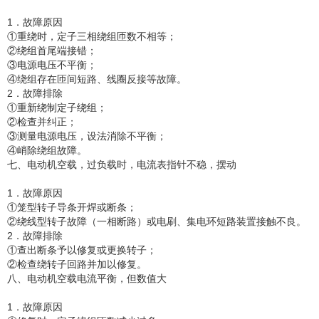
1．故障原因
①重绕时，定子三相绕组匝数不相等；
②绕组首尾端接错；
③电源电压不平衡；
④绕组存在匝间短路、线圈反接等故障。
2．故障排除
①重新绕制定子绕组；
②检查并纠正；
③测量电源电压，设法消除不平衡；
④峭除绕组故障。
七、电动机空载，过负载时，电流表指针不稳，摆动
1．故障原因
①笼型转子导条开焊或断条；
②绕线型转子故障（一相断路）或电刷、集电环短路装置接触不良。
2．故障排除
①查出断条予以修复或更换转子；
②检查绕转子回路并加以修复。
八、电动机空载电流平衡，但数值大
1．故障原因