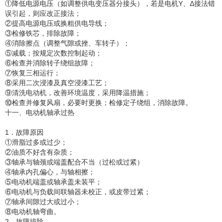
①降低电源电压（如调整供电变压器分接头），若是电机Y、Δ接法错
误引起，则应改正接法；
②提高电源电压或换粗供电导线；
③检修铁芯，排除故障；
④消除擦点（调整气隙或挫、车转子）；
⑤减载；按规定次数控制起动；
⑥检查并消除转子绕组故障；
⑦恢复三相运行；
⑧采用二次浸漆及真空浸漆工艺；
⑨清洗电动机，改善环境温度，采用降温措施；
⑩检查并修复风扇，必要时更换；检修定子绕组，消除故障。
十一、电动机轴承过热
1．故障原因
①滑脂过多或过少；
②油质不好含有杂质；
③轴承与轴颈或端盖配合不当（过松或过紧）
④轴承内孔偏心，与轴相擦；
⑤电动机端盖或轴承盖未装平；
⑥电动机与负载间联轴器未校正，或皮带过紧；
⑦轴承间隙过大或过小；
⑧电动机轴弯曲。
2．故障排除