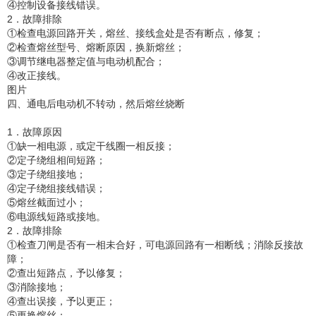
④控制设备接线错误。
2．故障排除
①检查电源回路开关，熔丝、接线盒处是否有断点，修复；
②检查熔丝型号、熔断原因，换新熔丝；
③调节继电器整定值与电动机配合；
④改正接线。
图片
四、通电后电动机不转动，然后熔丝烧断
1．故障原因
①缺一相电源，或定干线圈一相反接；
②定子绕组相间短路；
③定子绕组接地；
④定子绕组接线错误；
⑤熔丝截面过小；
⑥电源线短路或接地。
2．故障排除
①检查刀闸是否有一相未合好，可电源回路有一相断线；消除反接故
障；
②查出短路点，予以修复；
③消除接地；
④查出误接，予以更正；
⑤更换熔丝；